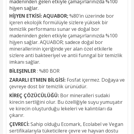
madeninden gelen etkiyle çamaşırlarınızda %100
hijyen sağlar.
HİJYEN ETKİSİ: AQUABOR;
%80’in üzerinde bor
içeren ekolojik formülüyle sizlere yüksek bir
temizlik performansı sunar ve doğal bor
madeninden gelen etkiyle çamaşırlarınızda %100
hijyen sağlar. AQUABOR; sadece doğal bor
minerallerinin içeriğinde yer alan özel etkilerle
sizlere anti bakteeriyel ve antii funngal bir temizlik
imkanı sağlar.
BİLEŞENLER
: %80 BOR
ZARARLI ETMEN BİLGİSİ:
Fosfat içermez. Doğaya ve
çevreye dost bir temizlik ürünüdür.
KİREÇ ÇÖZÜCÜLÜĞÜ:
Bor mineralleri sudaki
kirecin sertliğini olur. Bu özelliğiyle suyu yumuşatır
ve kirecin oluşturduğu lekeleri ve kalıntıları da
çıkarır.
ÇEVRECİ:
Sahip olduğu Ecomark, Ecolabel ve Vegan
sertifikalarıyla tüketicilere çevre ve hayvan dostu