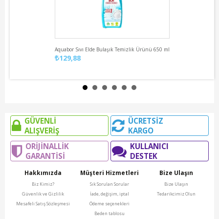
Aquabor Sıvı Elde Bulaşık Temizlik Ürünü 650 ml
129,88
GÜVENLİ
ÜCRETSİZ
ALIŞVERİŞ
KARGO
ORİJİNALLİK
KULLANICI
GARANTİSİ
DESTEK
Hakkımızda
Müşteri Hizmetleri
Bize Ulaşın
Biz Kimiz?
Sık Sorulan Sorular
Bize Ulaşın
Güvenlik ve Gizlilik
İade, değişim, iptal
Tedarikcimiz Olun
Mesafeli Satış Sözleşmesi
Ödeme seçenekleri
Beden tablosu