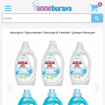
0
Anasayfa
/
Süpermarket
/
Deterjan & Temizlik
/
Çamaşır Deterjanı