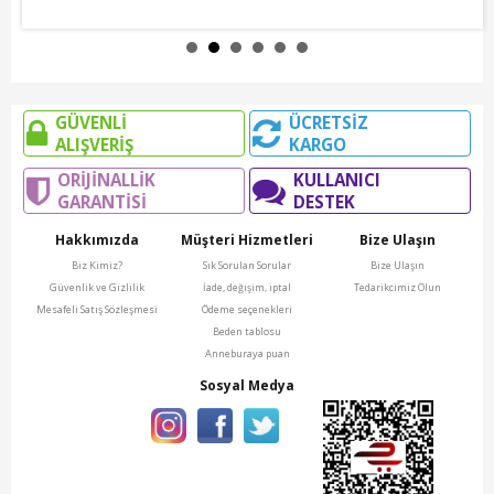
GÜVENLİ
ÜCRETSİZ
ALIŞVERİŞ
KARGO
ORİJİNALLİK
KULLANICI
GARANTİSİ
DESTEK
Hakkımızda
Müşteri Hizmetleri
Bize Ulaşın
Biz Kimiz?
Sık Sorulan Sorular
Bize Ulaşın
Güvenlik ve Gizlilik
İade, değişim, iptal
Tedarikcimiz Olun
Mesafeli Satış Sözleşmesi
Ödeme seçenekleri
Beden tablosu
Anneburaya puan
Sosyal Medya