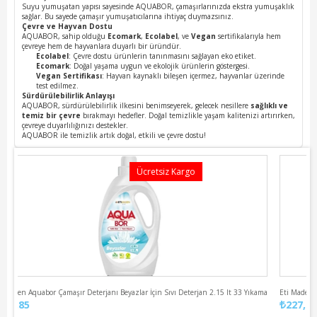
Suyu yumuşatan yapısı sayesinde AQUABOR, çamaşırlarınızda ekstra yumuşaklık
sağlar. Bu sayede çamaşır yumuşatıcılarına ihtiyaç duymazsınız.
Çevre ve Hayvan Dostu
AQUABOR, sahip olduğu
Ecomark
,
Ecolabel
, ve
Vegan
sertifikalarıyla hem
çevreye hem de hayvanlara duyarlı bir üründür.
Ecolabel
: Çevre dostu ürünlerin tanınmasını sağlayan eko etiket.
Ecomark
: Doğal yaşama uygun ve ekolojik ürünlerin göstergesi.
Vegan Sertifikası
: Hayvan kaynaklı bileşen içermez, hayvanlar üzerinde
test edilmez.
Sürdürülebilirlik Anlayışı
AQUABOR, sürdürülebilirlik ilkesini benimseyerek, gelecek nesillere
sağlıklı ve
temiz bir çevre
bırakmayı hedefler. Doğal temizlikle yaşam kalitenizi artırırken,
çevreye duyarlılığınızı destekler.
AQUABOR ile temizlik artık doğal, etkili ve çevre dostu!
Ücretsiz Kargo
ıkama
Eti Maden Aquabor Çamaşır Deterjanı Renkliler İçin Sıvı Deterjan 2.15 lt 33 Yıkama
227,85