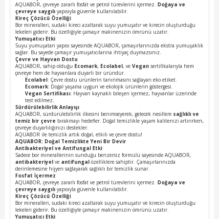
AQUABOR, çevreye zararlı fosfat ve petrol türevlerini içermez.
Doğaya ve
çevreye saygılı
yapısıyla güvenle kullanılabilir.
Kireç Çözücü Özelliği
Bor mineralleri, sudaki kireci azaltarak suyu yumuşatır ve kirecin oluşturduğu
lekeleri giderir. Bu özelliğiyle çamaşır makinenizin ömrünü uzatır.
Yumuşatıcı Etki
Suyu yumuşatan yapısı sayesinde AQUABOR, çamaşırlarınızda ekstra yumuşaklık
sağlar. Bu sayede çamaşır yumuşatıcılarına ihtiyaç duymazsınız.
Çevre ve Hayvan Dostu
AQUABOR, sahip olduğu
Ecomark
,
Ecolabel
, ve
Vegan
sertifikalarıyla hem
çevreye hem de hayvanlara duyarlı bir üründür.
Ecolabel
: Çevre dostu ürünlerin tanınmasını sağlayan eko etiket.
Ecomark
: Doğal yaşama uygun ve ekolojik ürünlerin göstergesi.
Vegan Sertifikası
: Hayvan kaynaklı bileşen içermez, hayvanlar üzerinde
test edilmez.
Sürdürülebilirlik Anlayışı
AQUABOR, sürdürülebilirlik ilkesini benimseyerek, gelecek nesillere
sağlıklı ve
temiz bir çevre
bırakmayı hedefler. Doğal temizlikle yaşam kalitenizi artırırken,
çevreye duyarlılığınızı destekler.
AQUABOR ile temizlik artık doğal, etkili ve çevre dostu!
AQUABOR: Doğal Temizlikte Yeni Bir Devir
Antibakteriyel ve Antifungal Etki
Sadece bor minerallerinin sunduğu benzersiz formülü sayesinde AQUABOR,
antibakteriyel
ve
antifungal
özelliklere sahiptir. Çamaşırlarınızda
derinlemesine hijyen sağlayarak sağlıklı bir temizlik sunar.
Fosfat İçermez
AQUABOR, çevreye zararlı fosfat ve petrol türevlerini içermez.
Doğaya ve
çevreye saygılı
yapısıyla güvenle kullanılabilir.
Kireç Çözücü Özelliği
Bor mineralleri, sudaki kireci azaltarak suyu yumuşatır ve kirecin oluşturduğu
lekeleri giderir. Bu özelliğiyle çamaşır makinenizin ömrünü uzatır.
Yumuşatıcı Etki