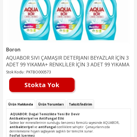
Boron
AQUABOR SIVI ÇAMAŞIR DETERJANI BEYAZLAR İÇİN 3
ADET 99 YIKAMA+ RENKLİLER İÇİN 3 ADET 99 YIKAMA
Stok Kodu :
PKTBO000573
Stokta Yok
Ürün Hakkında
Ürün Yorumları
Taksit/İndirim
AQUABOR: Doğal Temizlikte Yeni Bir Devir
Antibakteriyel ve Antifungal Etki
Sadece bor minerallerinin sunduğu benzersiz formülü sayesinde AQUABOR,
antibakteriyel
ve
antifungal
özelliklere sahiptir. Çamaşırlarınızda
derinlemesine hijyen sağlayarak sağlıklı bir temizlik sunar.
Fosfat İçermez